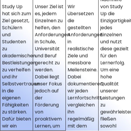
Study Up
Unser Ziel ist
Wir
von Study
hat sich zum
es, jedem
übersetzen
Up die
Ziel gesetzt,
Einzelnen zu
die
Einzigartigkei
Schülern
helfen, den
gestellten
jedes
und
Anforderungen
Anforderungen
Einzelnen
Studenten
in Schule,
in
und nutzt
zu
Universität
realistische
diese gezielt
akademischen
und Beruf
Ziele und
für den
Bestleistungen
gerecht zu
messbare
Lernerfolg.
zu verhelfen
werden.
Meilensteine.
Um eine
und ihr
Dabei liegt
Dabei
hohe
Selbstvertrauen
unser Fokus
dokumentieren
Qualität
in die
jedoch auf
wir jeden
unserer
eigenen
der
Lernfortschritt,
Leistungen
Fähigkeiten
Förderung
vergleichen
zu
zu stärken.
von
ihn
gewährleiste
Dafür bieten
proaktivem
regelmäßig
fließen
wir ein
Lernen, um
mit dem
sowohl