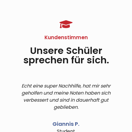
abwechslungsreiches
die selbst
individuellen
wissenschaft
und
gesteckten
Entwicklungsplan
Erkenntnisse
individuell
Ziele mit
und passen
als auch
zugeschnittenes
Enthusiasmus,
ihn bei
unsere
Lehrprogramm,
Entschlossenheit
Bedarf an.
langjährige
Kundenstimmen
das auf die
und Fleiß
praktische
spezifischen
anzugehen
Erfahrung in
Unsere Schüler
Bedürfnisse
und
unsere
sprechen für sich.
jedes
erfolgreich
tägliche
Einzelnen
zu
Arbeit ein.
eingeht.
erreichen.
Echt eine super Nachhilfe, hat mir sehr
Herr I
geholfen und meine Noten haben sich
höch
verbessert und sind in dauerhaft gut
geblieben.
Giannis P.
Student