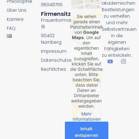
Philosophie
akademischen
96048755
Bestleistungen
Über Uns
Firmensitz
zu verhelfen
Sie sehen
Karriere
Frauentormauer
gerade einen
und mehr
18
Platzhalterinhalt
FAQ
Selbstvertrauen
von
Google
90402
in die
Maps
. Um auf
Nürnberg
eigenen
den
eigentlichen
Fähigkeiten
Impressum
Inhalt
zu entwickeln.
zuzugreifen,
Datenschutzerklärung
klicken Sie auf
Rechtliches
die Schaltfläche
unten. Bitte
beachten Sie,
dass dabei
Daten an
Drittanbieter
weitergegeben
werden.
Mehr
Informationen
Inhalt
entsperren