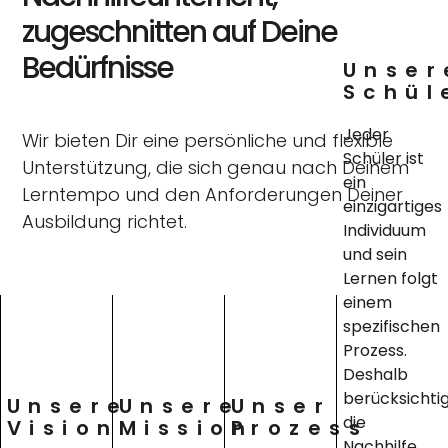
zugeschnitten auf Deine
Bedürfnisse
Unser
Schül
Jeder
Wir bieten Dir eine persönliche und flexible
Schüler ist
Unterstützung, die sich genau nach Deinem
ein
Lerntempo und den Anforderungen Deiner
einzigartiges
Ausbildung richtet.
Individuum
und sein
Lernen folgt
einem
spezifischen
Prozess.
Deshalb
berücksichti
Unsere
Unsere
Unser
die
Vision
Mission
Prozess
Nachhilfe