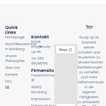
Quick
Links
Kontakt
Homepage
Study Up ist
Email:
bestrebt,
Nachhilfeunterricht
info@study-
seinen
in Nürnberg
up.de
Schülern und
Unsere
Studenten zu
Tel: 0911
Philosophie
akademischen
96048755
Bestleistungen
Über Uns
Firmensitz
zu verhelfen
Karriere
Frauentormauer
und mehr
18
FAQ
Selbstvertrauen
90402
in die
Nürnberg
eigenen
Fähigkeiten
Impressum
zu entwickeln.
Datenschutzerklärung